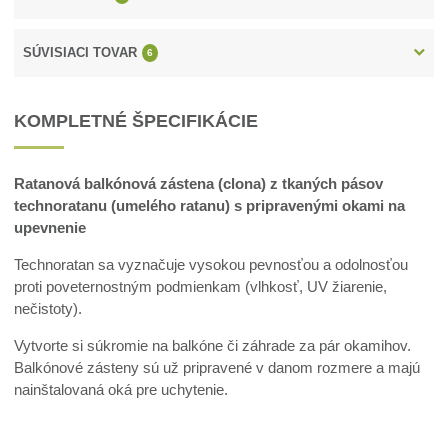
SÚVISIACI TOVAR
6
KOMPLETNÉ ŠPECIFIKÁCIE
Ratanová balkónová zástena (clona) z tkaných pásov
technoratanu (umelého ratanu) s pripravenými okami na
upevnenie
Technoratan sa vyznačuje vysokou pevnosťou a odolnosťou
proti poveternostným podmienkam (vlhkosť, UV žiarenie,
nečistoty).
Vytvorte si súkromie na balkóne či záhrade za pár okamihov.
Balkónové zásteny sú už pripravené v danom rozmere a majú
nainštalovaná oká pre uchytenie.