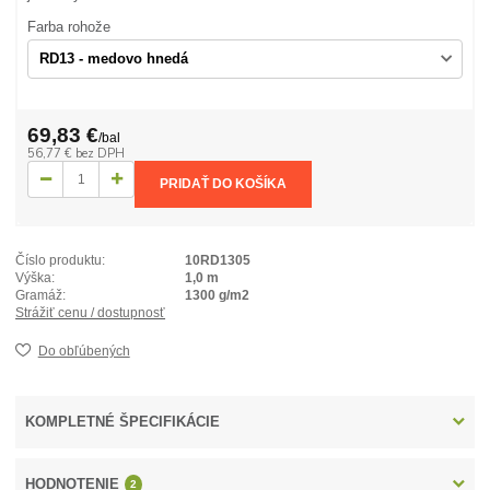
Farba rohože
69,83 €
/
bal
56,77 €
bez DPH
PRIDAŤ DO KOŠÍKA
Číslo produktu:
10RD1305
Výška:
1,0 m
Gramáž:
1300 g/m2
Strážiť cenu / dostupnosť
Do obľúbených
KOMPLETNÉ ŠPECIFIKÁCIE
HODNOTENIE
2