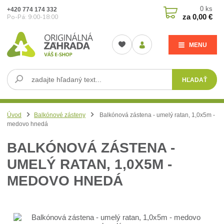
0
ks
+420 774 174 332
za
0,00 €
Po-Pá: 9:00-18:00
MENU
HĽADAŤ
Úvod
Balkónové zásteny
Balkónová zástena - umelý ratan, 1,0x5m -
medovo hnedá
BALKÓNOVÁ ZÁSTENA -
UMELÝ RATAN, 1,0X5M -
MEDOVO HNEDÁ