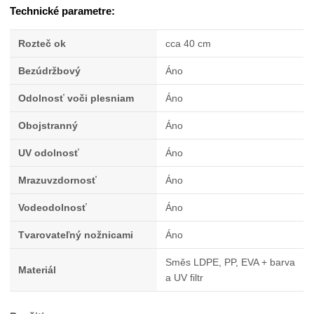
Technické parametre:
Rozteč ok
cca 40 cm
Bezúdržbový
Áno
Odolnosť voči plesniam
Áno
Obojstranný
Áno
UV odolnosť
Áno
Mrazuvzdornosť
Áno
Vodeodolnosť
Áno
Tvarovateľný nožnicami
Áno
Směs LDPE, PP, EVA + barva
Materiál
a UV filtr