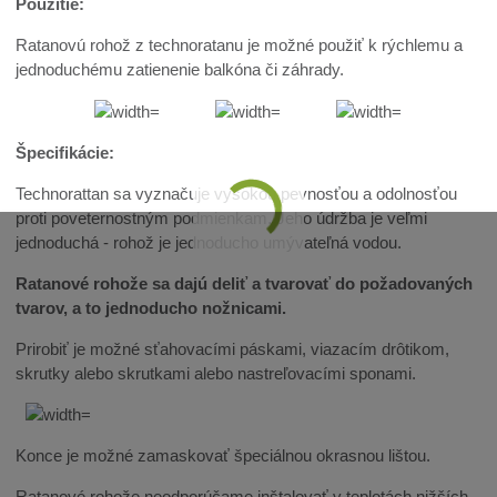
Použitie:
Ratanovú rohož z technoratanu je možné použiť k rýchlemu a
jednoduchému zatienenie balkóna či záhrady.
Špecifikácie:
Technorattan sa vyznačuje vysokou pevnosťou a odolnosťou
proti poveternostným podmienkam. Jeho údržba je veľmi
jednoduchá - rohož je jednoducho umývateľná vodou.
Ratanové rohože sa dajú deliť a tvarovať do požadovaných
tvarov, a to jednoducho nožnicami.
Prirobiť je možné sťahovacími páskami, viazacím drôtikom,
skrutky alebo skrutkami alebo nastreľovacími sponami.
Konce je možné zamaskovať špeciálnou okrasnou lištou.
Ratanové rohože neodporúčame inštalovať v teplotách nižších,