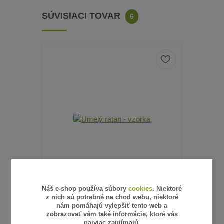
SÚVISIACI TOVAR
6
Náš e-shop používa súbory
cookies
. Niektoré
z nich sú potrebné na chod webu, niektoré
6 hodnotenie
nám pomáhajú vylepšiť tento web a
zobrazovať vám také informácie, ktoré vás
UMELÝ RATAN - VZORKA
SŤAHOVA
najviac zaujímajú.