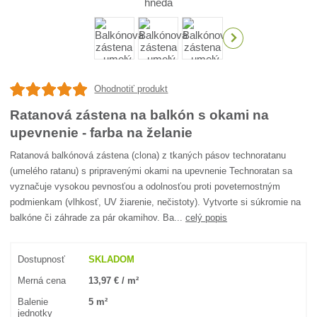
Ohodnotiť produkt
Ratanová zástena na balkón s okami na
upevnenie - farba na želanie
Ratanová balkónová zástena (clona) z tkaných pásov technoratanu
(umelého ratanu) s pripravenými okami na upevnenie Technoratan sa
vyznačuje vysokou pevnosťou a odolnosťou proti poveternostným
podmienkam (vlhkosť, UV žiarenie, nečistoty). Vytvorte si súkromie na
balkóne či záhrade za pár okamihov. Ba...
celý popis
Dostupnosť
SKLADOM
Merná cena
13,97 € / m²
Balenie
5 m²
jednotky