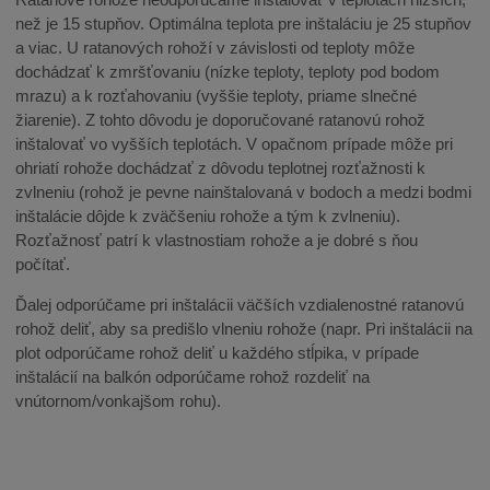
než je 15 stupňov. Optimálna teplota pre inštaláciu je 25 stupňov
a viac. U ratanových rohoží v závislosti od teploty môže
dochádzať k zmršťovaniu (nízke teploty, teploty pod bodom
mrazu) a k rozťahovaniu (vyššie teploty, priame slnečné
žiarenie). Z tohto dôvodu je doporučované ratanovú rohož
inštalovať vo vyšších teplotách. V opačnom prípade môže pri
ohriatí rohože dochádzať z dôvodu teplotnej rozťažnosti k
zvlneniu (rohož je pevne nainštalovaná v bodoch a medzi bodmi
inštalácie dôjde k zväčšeniu rohože a tým k zvlneniu).
Rozťažnosť patrí k vlastnostiam rohože a je dobré s ňou
počítať.
Ďalej odporúčame pri inštalácii väčších vzdialenostné ratanovú
rohož deliť, aby sa predišlo vlneniu rohože (napr. Pri inštalácii na
plot odporúčame rohož deliť u každého stĺpika, v prípade
inštalácií na balkón odporúčame rohož rozdeliť na
vnútornom/vonkajšom rohu).