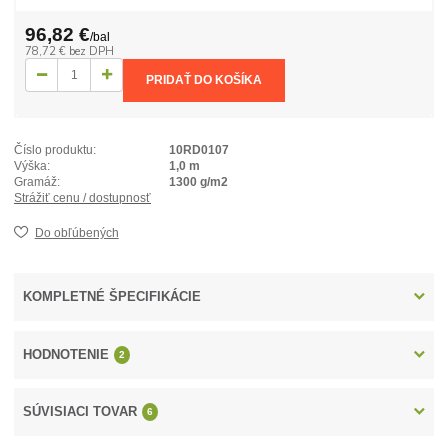
96,82 €
/
bal
78,72 €
bez DPH
PRIDAŤ DO KOŠÍKA
Číslo produktu:
10RD0107
Výška:
1,0 m
Gramáž:
1300 g/m2
Strážiť cenu / dostupnosť
Do obľúbených
KOMPLETNÉ ŠPECIFIKÁCIE
HODNOTENIE
2
SÚVISIACI TOVAR
6