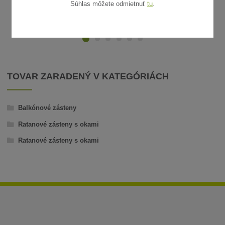
Súhlas môžete odmietnuť
tu
.
ZVOLIŤ VARIANT
TOVAR ZARADENÝ V KATEGÓRIÁCH
Balkónové zásteny
Ratanové zásteny s okami
Ratanové zásteny s okami