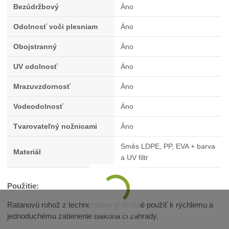
Bezúdržbový
Áno
Odolnosť voči plesniam
Áno
Obojstranný
Áno
UV odolnosť
Áno
Mrazuvzdornosť
Áno
Vodeodolnosť
Áno
Tvarovateľný nožnicami
Áno
Směs LDPE, PP, EVA + barva
Materiál
a UV filtr
Použitie:
Ratanovú rohož z technoratanu je možné použiť k rýchlemu a
jednoduchému zatienenie balkóna či záhrady.