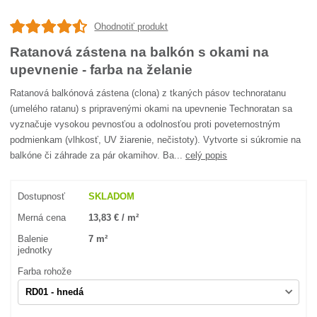
Ohodnotiť produkt
Ratanová zástena na balkón s okami na
upevnenie - farba na želanie
Ratanová balkónová zástena (clona) z tkaných pásov technoratanu
(umelého ratanu) s pripravenými okami na upevnenie Technoratan sa
vyznačuje vysokou pevnosťou a odolnosťou proti poveternostným
podmienkam (vlhkosť, UV žiarenie, nečistoty). Vytvorte si súkromie na
balkóne či záhrade za pár okamihov. Ba...
celý popis
Dostupnosť
SKLADOM
Merná cena
13,83 € / m²
Balenie
7 m²
jednotky
Farba rohože