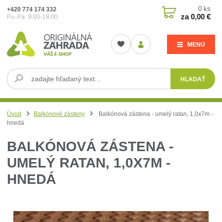
0
ks
+420 774 174 332
za
0,00 €
Po-Pá: 9:00-18:00
MENU
HĽADAŤ
Úvod
Balkónové zásteny
Balkónová zástena - umelý ratan, 1,0x7m -
hnedá
BALKÓNOVÁ ZÁSTENA -
UMELÝ RATAN, 1,0X7M -
HNEDÁ