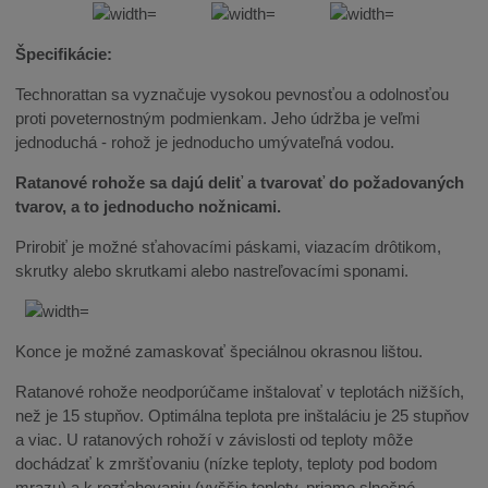
Špecifikácie:
Technorattan sa vyznačuje vysokou pevnosťou a odolnosťou
proti poveternostným podmienkam. Jeho údržba je veľmi
jednoduchá - rohož je jednoducho umývateľná vodou.
Ratanové rohože sa dajú deliť a tvarovať do požadovaných
tvarov, a to jednoducho nožnicami.
Prirobiť je možné sťahovacími páskami, viazacím drôtikom,
skrutky alebo skrutkami alebo nastreľovacími sponami.
Konce je možné zamaskovať špeciálnou okrasnou lištou.
Ratanové rohože neodporúčame inštalovať v teplotách nižších,
než je 15 stupňov. Optimálna teplota pre inštaláciu je 25 stupňov
a viac. U ratanových rohoží v závislosti od teploty môže
dochádzať k zmršťovaniu (nízke teploty, teploty pod bodom
mrazu) a k rozťahovaniu (vyššie teploty, priame slnečné