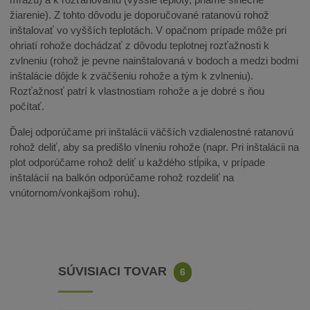
žiarenie). Z tohto dôvodu je doporučované ratanovú rohož
inštalovať vo vyšších teplotách. V opačnom prípade môže pri
ohriatí rohože dochádzať z dôvodu teplotnej rozťažnosti k
zvlneniu (rohož je pevne nainštalovaná v bodoch a medzi bodmi
inštalácie dôjde k zväčšeniu rohože a tým k zvlneniu).
Rozťažnosť patrí k vlastnostiam rohože a je dobré s ňou
počítať.
Ďalej odporúčame pri inštalácii väčších vzdialenostné ratanovú
rohož deliť, aby sa predišlo vlneniu rohože (napr. Pri inštalácii na
plot odporúčame rohož deliť u každého stĺpika, v prípade
inštalácií na balkón odporúčame rohož rozdeliť na
vnútornom/vonkajšom rohu).
SÚVISIACI TOVAR
6