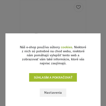
Náš e-shop používa súbory
cookies
. Niektoré
z nich sú potrebné na chod webu, niektoré
nám pomáhajú vylepšiť tento web a
zobrazovať vám také informácie, ktoré vás
najviac zaujímajú.
6 hodnotenie
SÚHLASÍM A POKRAČOVAŤ
UMELÝ RATAN - VZORKA
SŤAHOVA
Nastavenia
0,62 €
4,05 €
/
ks
/
ba
0,50 €
3,29 €
bez DPH
bez 
SKLADOM