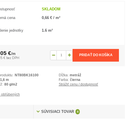
stupnosť
SKLADOM
rná cena
0,66 € / m²
lenie jednotky
1.6 m²
,05 €
/
m
PRIDAŤ DO KOŠÍKA
85 €
bez DPH
produktu:
NT80BK16100
Dĺžka:
metráž
1,6 m
Farba:
čierna
ž:
80 g/m2
Strážiť cenu / dostupnosť
 obľúbených
SÚVISIACI TOVAR
4