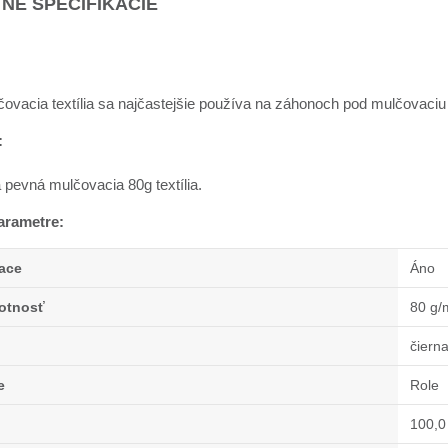
NÉ ŠPECIFIKÁCIE
vacia textília sa najčastejšie používa na záhonoch pod mulčovaciu k
:
 pevná mulčovacia 80g textília.
arametre:
zace
Áno
otnosť
80 g/
čiern
e
Role
100,0