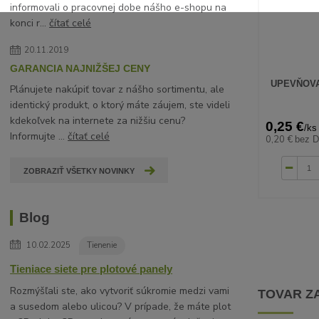
informovali o pracovnej dobe nášho e-shopu na
konci r...
čítať celé
20.11.2019
GARANCIA NAJNIŽŠEJ CENY
UPEVŇOVA
Plánujete nakúpiť tovar z nášho sortimentu, ale
identický produkt, o ktorý máte záujem, ste videli
kdekoľvek na internete za nižšiu cenu?
0,25 €
/
ks
Informujte ...
čítať celé
0,20 €
bez 
ZOBRAZIŤ VŠETKY NOVINKY
Blog
10.02.2025
Tienenie
Tieniace siete pre plotové panely
Rozmýšľali ste, ako vytvoriť súkromie medzi vami
TOVAR Z
a susedom alebo ulicou? V prípade, že máte plot