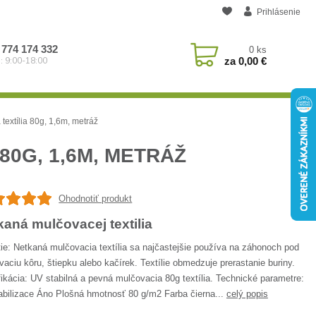
Prihlásenie
 774 174 332
0
ks
za
0,00 €
: 9:00-18:00
textília 80g, 1,6m, metráž
80G, 1,6M, METRÁŽ
Ohodnotiť produkt
kaná mulčovacej textilia
ie: Netkaná mulčovacia textília sa najčastejšie používa na záhonoch pod
aciu kôru, štiepku alebo kačírek. Textílie obmedzuje prerastanie buriny.
ikácia: UV stabilná a pevná mulčovacia 80g textília. Technické parametre:
abilizace Áno Plošná hmotnosť 80 g/m2 Farba čierna...
celý popis