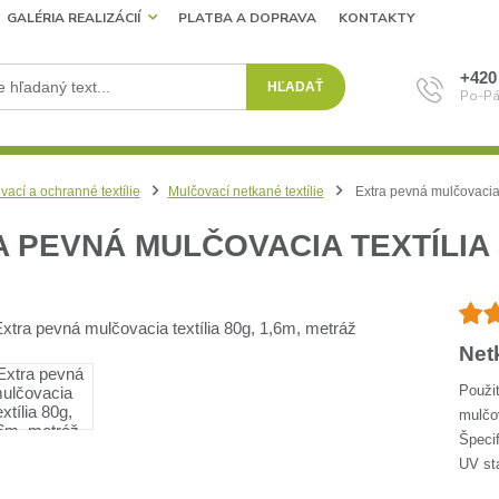
GALÉRIA REALIZÁCIÍ
PLATBA A DOPRAVA
KONTAKTY
+420
HĽADAŤ
Po-Pá
vací a ochranné textílie
Mulčovací netkané textílie
Extra pevná mulčovacia 
 PEVNÁ MULČOVACIA TEXTÍLIA 
Net
Použit
mulčov
Špecif
UV st