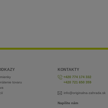
ODKAZY
KONTAKTY
mienky
+420 774 174 332
rátenie tovaru
+420 721 650 359
va
ií
info@originalna-zahrada.sk
Napíšte nám