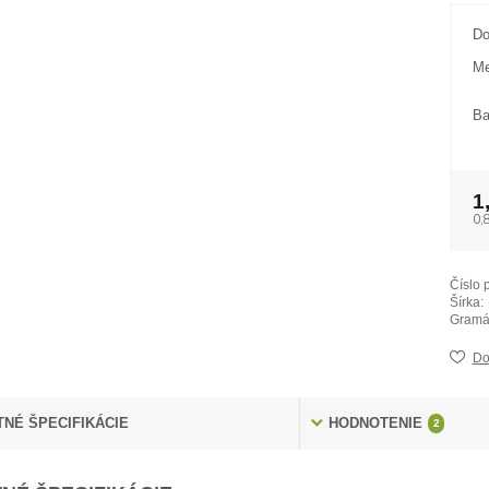
Do
Me
Ba
1
0,
Číslo 
Šírka:
Gramá
Do
NÉ ŠPECIFIKÁCIE
HODNOTENIE
2