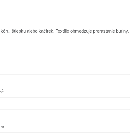
ôru, štiepku alebo kačírek. Textílie obmedzuje prerastanie buriny.
2
m
a
 m