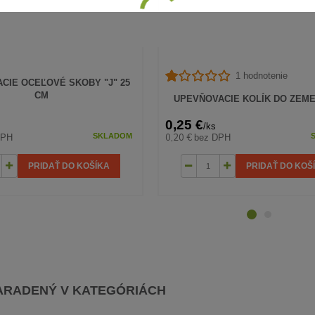
1 hodnotenie
CIE OCEĽOVÉ SKOBY "J" 25
CM
UPEVŇOVACIE KOLÍK DO ZEME
0,25 €
/
ks
0,20 €
DPH
bez DPH
SKLADOM
PRIDAŤ DO KOŠÍKA
PRIDAŤ DO KOŠ
ARADENÝ V KATEGÓRIÁCH