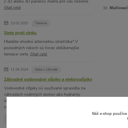
z 2D alebo 3D panelov, máme pre vás riešenie.
čítať celé
Mulčovací 
10.02.2025
Tienenie
Siete proti slnku
Hľadáte vhodnú alternatívu slnečníka? V
posledných rokoch sú čoraz obľúbenejšie
tieniace siete.
čítať celé
11.04.2024
Voda v záhrade
Záhradné vodovodné stĺpiky a elektrostĺpiky
Vodovodné stĺpiky sú využívané spravidla na
záhradách rodinných domov ako hydranty
slúžiace na estetické a komfortné napojenie na
rozvod vody napríkla...
čítať celé
Náš e-shop používa
Zobraziť všetky články