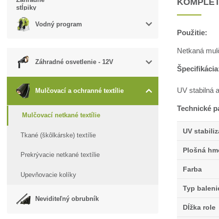
KOMPLET
Vodný program
Použitie:
Netkaná mulčo
Záhradné osvetlenie - 12V
Špecifikácia
UV stabilná a
Mulčovací a ochranné textílie
Technické p
Mulčovací netkané textílie
UV stabili
Tkané (škôlkárske) textílie
Plošná hm
Prekrývacie netkané textílie
Farba
Upevňovacie kolíky
Typ baleni
Neviditeľný obrubník
Dĺžka role