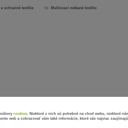
a ochranné textílie
Mulčovací netkané textílie
 súbory
cookies
. Niektoré z nich sú potrebné na chod webu, niektoré n
tento web a zobrazovať vám také informácie, ktoré vás najviac zaujímajú