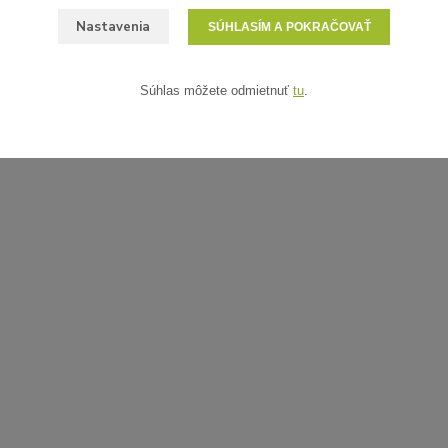
Nastavenia
SÚHLASÍM A POKRAČOVAŤ
Súhlas môžete odmietnuť
tu
.