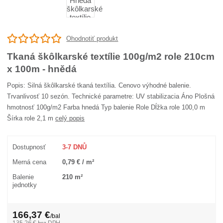
Ohodnotiť produkt
Tkaná škôlkarské textílie 100g/m2 role 210cm
x 100m - hnědá
Popis: Silná škôlkarské tkaná textília. Cenovo výhodné balenie.
Trvanlivosť 10 sezón. Technické parametre: UV stabilizacia Áno Plošná
hmotnosť 100g/m2 Farba hnedá Typ balenie Role Dĺžka role 100,0 m
Šírka role 2,1 m
celý popis
Dostupnosť
3-7 DNŮ
Merná cena
0,79 € / m²
Balenie
210 m²
jednotky
166,37 €
/
bal