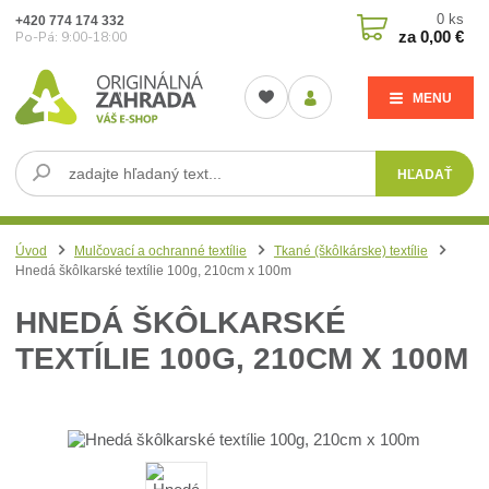
0
ks
+420 774 174 332
za
0,00 €
Po-Pá: 9:00-18:00
MENU
HĽADAŤ
Úvod
Mulčovací a ochranné textílie
Tkané (škôlkárske) textílie
Hnedá škôlkarské textílie 100g, 210cm x 100m
HNEDÁ ŠKÔLKARSKÉ
TEXTÍLIE 100G, 210CM X 100M