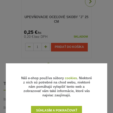
UPEVŇOVACIE OCEĽOVÉ SKOBY "J" 25
CM
UPEVŇOVA
0,25 €
0,25 €
/
ks
/
ks
0,20 €
0,20 €
bez DPH
bez 
SKLADOM
PRIDAŤ DO KOŠÍKA
Náš e-shop používa súbory
cookies
. Niektoré
z nich sú potrebné na chod webu, niektoré
TOVAR ZARADENÝ V KATEGÓRIÁCH
nám pomáhajú vylepšiť tento web a
zobrazovať vám také informácie, ktoré vás
najviac zaujímajú.
Mulčovací a ochranné textílie
Tkané (škôlkárske) textílie
SÚHLASÍM A POKRAČOVAŤ