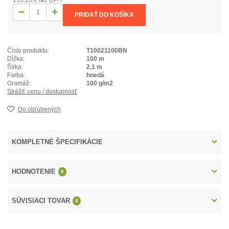
135,26 €
bez DPH
PRIDAŤ DO KOŠÍKA
Číslo produktu:
T10021100BN
Dĺžka:
100 m
Šírka:
2,1 m
Farba:
hnedá
Gramáž:
100 g/m2
Strážiť cenu / dostupnosť
Do obľúbených
KOMPLETNÉ ŠPECIFIKÁCIE
HODNOTENIE
0
SÚVISIACI TOVAR
4