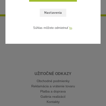
Nastavenia
Súhlas môžete odmietnuť
tu
.
UŽITOČNÉ ODKAZY
Obchodné podmienky
Reklamácia a vrátenie tovaru
Platba a doprava
Galéria realizácií
Kontakty