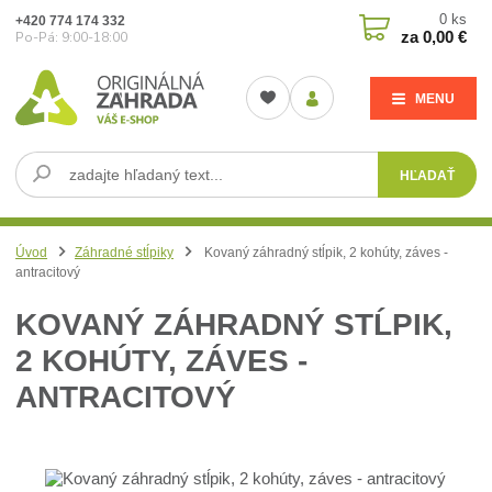
0
ks
+420 774 174 332
za
0,00 €
Po-Pá: 9:00-18:00
MENU
HĽADAŤ
Úvod
Záhradné stĺpiky
Kovaný záhradný stĺpik, 2 kohúty, záves -
antracitový
KOVANÝ ZÁHRADNÝ STĹPIK,
2 KOHÚTY, ZÁVES -
ANTRACITOVÝ