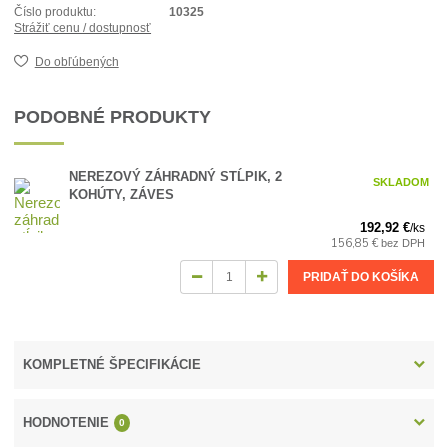
Číslo produktu:
10325
Strážiť cenu / dostupnosť
Do obľúbených
PODOBNÉ PRODUKTY
NEREZOVÝ ZÁHRADNÝ STĹPIK, 2
SKLADOM
KOHÚTY, ZÁVES
192,92 €
/
ks
156,85 €
bez DPH
PRIDAŤ DO KOŠÍKA
KOMPLETNÉ ŠPECIFIKÁCIE
HODNOTENIE
0