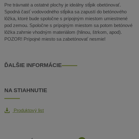
Pre trávnaté a ostatné plochy je ideálny stĺpik obetónovať.
Spodná časť vodovodného stĺpika sa zapustí do betónového
lôžka, ktoré bude spoločne s prípojným miestom umiestnené
pod zemou. Spoločne s prípojným miestom sa potom betónové
lôžka zahrnie vhodným materiálom (hlinou, štrkom, apod).
POZOR! Prípojné miesto sa zabetónovať nesmie!
ĎALŠIE INFORMÁCIE
NA STIAHNUTIE
Produktový list