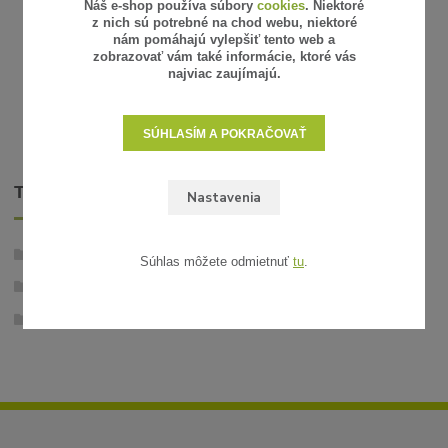
Náš e-shop používa súbory
cookies
. Niektoré
66,33 €
67,41 €
bez DPH
bez
SKLADOM
z nich sú potrebné na chod webu, niektoré
nám pomáhajú vylepšiť tento web a
PRIDAŤ DO KOŠÍKA
zobrazovať vám také informácie, ktoré vás
najviac zaujímajú.
SÚHLASÍM A POKRAČOVAŤ
TOVAR ZARADENÝ V KATEGÓRIÁCH
Nastavenia
Záhradné stĺpiky
Súhlas môžete odmietnuť
tu
.
Vodovodné stĺpiky
Letný vodovod