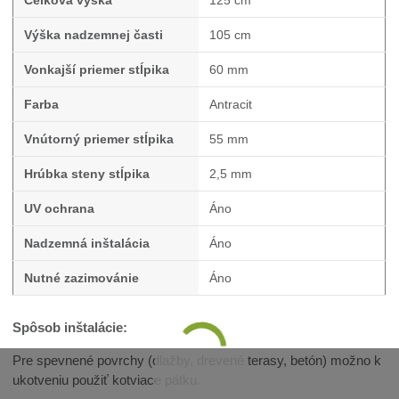
Celková výška
125 cm
Výška nadzemnej časti
105 cm
Vonkajší priemer stĺpika
60 mm
Farba
Antracit
Vnútorný priemer stĺpika
55 mm
Hrúbka steny stĺpika
2,5 mm
UV ochrana
Áno
Nadzemná inštalácia
Áno
Nutné zazimovánie
Áno
Spôsob inštalácie:
Pre spevnené povrchy (dlažby, drevené terasy, betón) možno k
ukotveniu použiť kotviace pätku.