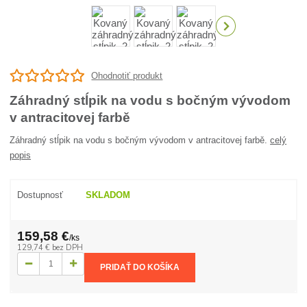
Ohodnotiť produkt
Záhradný stĺpik na vodu s bočným vývodom
v antracitovej farbě
Záhradný stĺpik na vodu s bočným vývodom v antracitovej farbě.
celý
popis
Dostupnosť
SKLADOM
159,58 €
/
ks
129,74 €
bez DPH
PRIDAŤ DO KOŠÍKA