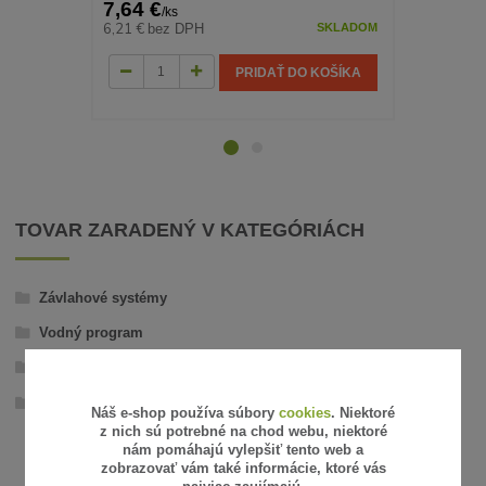
7,64 €
19,49 €
/
ks
/
6,21 €
15,85 €
bez DPH
bez
SKLADOM
PRIDAŤ DO KOŠÍKA
TOVAR ZARADENÝ V KATEGÓRIÁCH
Závlahové systémy
Vodný program
Záhradné hydrantové šachtice
Letný vodovod
Náš e-shop používa súbory
cookies
. Niektoré
z nich sú potrebné na chod webu, niektoré
nám pomáhajú vylepšiť tento web a
zobrazovať vám také informácie, ktoré vás