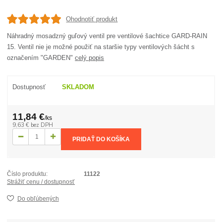
Ohodnotiť produkt
Náhradný mosadzný guľový ventil pre ventilové šachtice GARD-RAIN
15. Ventil nie je možné použiť na staršie typy ventilových šácht s
označením "GARDEN"
celý popis
Dostupnosť
SKLADOM
11,84 €
/
ks
9,63 €
bez DPH
PRIDAŤ DO KOŠÍKA
Číslo produktu:
11122
Strážiť cenu / dostupnosť
Do obľúbených