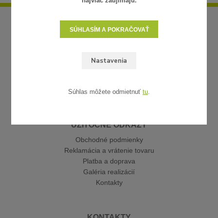
najviac zaujímajú.
SÚHLASÍM A POKRAČOVAŤ
Nastavenia
Súhlas môžete odmietnuť
tu
.
UŽITOČNÉ ODKAZY
Obchodné podmienky
Reklamácia a vrátenie tovaru
Platba a doprava
Galéria realizácií
Kontakty
KONTAKTY