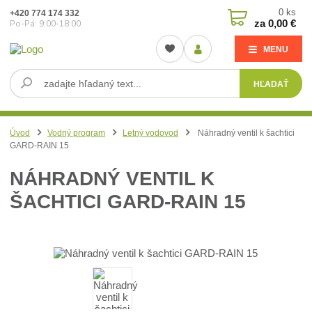
0
ks
+420 774 174 332
za
0,00 €
Po-Pá: 9:00-18:00
MENU
HĽADAŤ
Úvod
Vodný program
Letný vodovod
Náhradný ventil k šachtici
GARD-RAIN 15
NÁHRADNÝ VENTIL K
ŠACHTICI GARD-RAIN 15