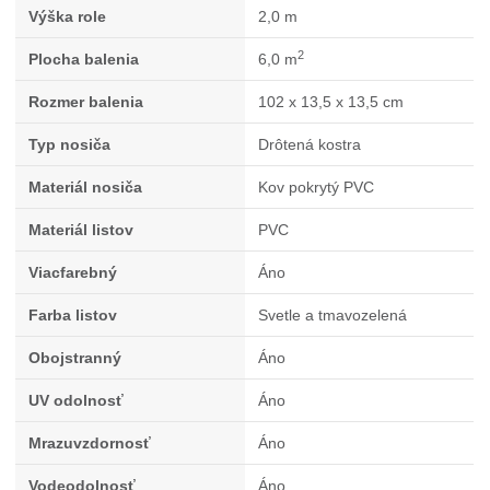
Výška role
2,0 m
2
Plocha balenia
6,0 m
Rozmer balenia
102 x 13,5 x 13,5 cm
Typ nosiča
Drôtená kostra
Materiál nosiča
Kov pokrytý PVC
Materiál listov
PVC
Viacfarebný
Áno
Farba listov
Svetle a tmavozelená
Obojstranný
Áno
UV odolnosť
Áno
Mrazuvzdornosť
Áno
Vodeodolnosť
Áno