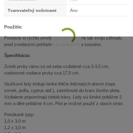
Tvarovateľný nožnicami
Áno
Použitie:
Postavte si rýchlo umelý živý plot a skryte tak svoju záhradu
pred zvedavými pohľadmi okoloidúcich a susedov.
Špecifikácia:
Zvislé prvky rámu sú od seba vzdialené cca 3-3,5 cm,
vodorovné vodiace prvky cca 17,5 cm.
Stužkové listy imitujú tenké ihličie ihličnatých drevín (napr.
smrek, jedľa, cyprus atď.), zastrihnuté do tvaru živého plota.
Vzdialene pripomínajú steblá trávy. Listy sú široké približne 2
mm a dlhé približne 4 cm. Plot je možné použiť z oboch strán.
Ponúkané typy:
1,0 x 3,0 m
1,2 x 3,0 m