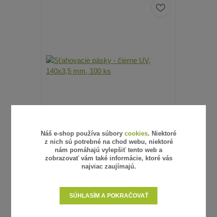
Náš e-shop používa súbory
cookies
. Niektoré
z nich sú potrebné na chod webu, niektoré
16 hodnotenie
nám pomáhajú vylepšiť tento web a
zobrazovať vám také informácie, ktoré vás
SŤAHOVACIE PÁSKY - ČIERNE UV,
SŤAHOVA
najviac zaujímajú.
140X3,5 MM, 100 KS
2,98 €
4,05 €
/
bal
/
ba
2,42 €
3,29 €
bez DPH
bez 
SKLADOM
SÚHLASÍM A POKRAČOVAŤ
PRIDAŤ DO KOŠÍKA