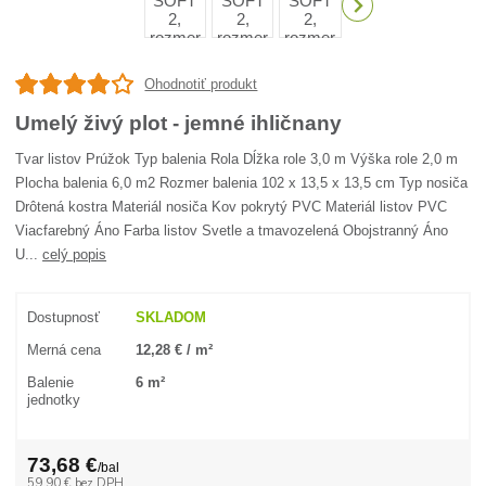
Ohodnotiť produkt
Umelý živý plot - jemné ihličnany
Tvar listov Prúžok Typ balenia Rola Dĺžka role 3,0 m Výška role 2,0 m
Plocha balenia 6,0 m2 Rozmer balenia 102 x 13,5 x 13,5 cm Typ nosiča
Drôtená kostra Materiál nosiča Kov pokrytý PVC Materiál listov PVC
Viacfarebný Áno Farba listov Svetle a tmavozelená Obojstranný Áno
U...
celý popis
Dostupnosť
SKLADOM
Merná cena
12,28 € / m²
Balenie
6 m²
jednotky
73,68 €
/
bal
59,90 €
bez DPH