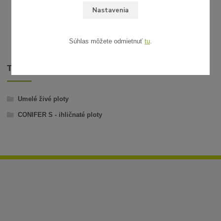
Nastavenia
Súhlas môžete odmietnuť
tu
.
TOVAR ZARADENÝ V KATEGÓRIÁCH
Umelé živé ploty
CONIFER S - ihličnaté ploty