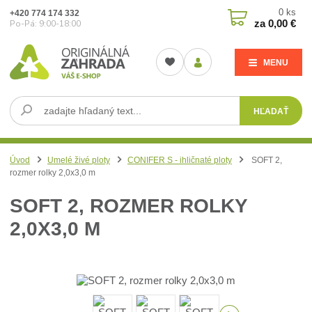
0
ks
+420 774 174 332
za
0,00 €
Po-Pá: 9:00-18:00
MENU
HĽADAŤ
Úvod
Umelé živé ploty
CONIFER S - ihličnaté ploty
SOFT 2,
rozmer rolky 2,0x3,0 m
SOFT 2, ROZMER ROLKY
2,0X3,0 M