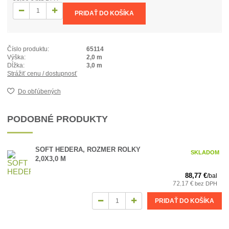
PRIDAŤ DO KOŠÍKA
Číslo produktu:
65114
Výška:
2,0 m
Dĺžka:
3,0 m
Strážiť cenu / dostupnosť
Do obľúbených
PODOBNÉ PRODUKTY
SOFT HEDERA, ROZMER ROLKY
SKLADOM
2,0X3,0 M
88,77 €
/
bal
72,17 €
bez DPH
PRIDAŤ DO KOŠÍKA