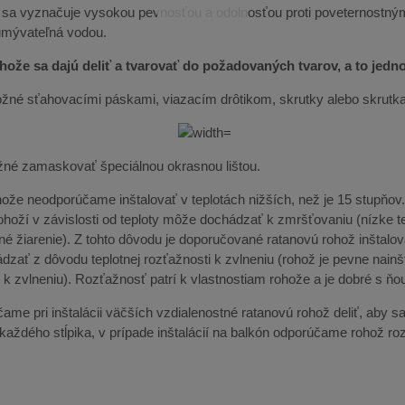
 sa vyznačuje vysokou pevnosťou a odolnosťou proti poveternostný
umývateľná vodou.
hože sa dajú deliť a tvarovať do požadovaných tvarov, a to jed
možné sťahovacími páskami, viazacím drôtikom, skrutky alebo skrutk
né zamaskovať špeciálnou okrasnou lištou.
že neodporúčame inštalovať v teplotách nižších, než je 15 stupňov. O
ohoží v závislosti od teploty môže dochádzať k zmršťovaniu (nízke te
né žiarenie). Z tohto dôvodu je doporučované ratanovú rohož inštalov
dzať z dôvodu teplotnej rozťažnosti k zvlneniu (rohož je pevne nain
k zvlneniu). Rozťažnosť patrí k vlastnostiam rohože a je dobré s ňou
ame pri inštalácii väčších vzdialenostné ratanovú rohož deliť, aby sa 
u každého stĺpika, v prípade inštalácií na balkón odporúčame rohož r