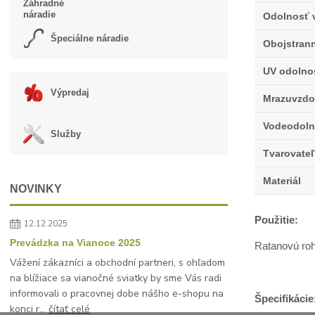
Odolnosť 
Špeciálne náradie
Obojstran
UV odolno
Výpredaj
Mrazuvzdo
Vodeodoln
Služby
Tvarovate
Materiál
NOVINKY
Použitie:
12.12.2025
Prevádzka na Vianoce 2025
Ratanovú roh
Vážení zákazníci a obchodní partneri, s ohľadom
na blížiace sa vianočné sviatky by sme Vás radi
informovali o pracovnej dobe nášho e-shopu na
Špecifikácie
konci r...
čítať celé