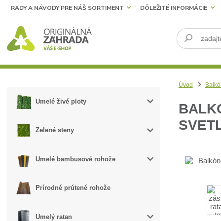
RADY A NÁVODY PRE NÁŠ SORTIMENT
DÔLEŽITÉ INFORMÁCIE
Úvod
Balkó
Umelé živé ploty
BALKÓ
SVET
Zelené steny
Umelé bambusové rohože
Prírodné prútené rohože
Umelý ratan