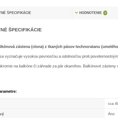
NÉ ŠPECIFIKÁCIE
HODNOTENIE
1
NÉ ŠPECIFIKÁCIE
lkónová zástena (clona) z tkaných pásov technoratanu (umelého
sa vyznačuje vysokou pevnosťou a odolnosťou proti poveternostným 
súkromie na balkóne či záhrade za pár okamihov. Balkónové zásteny
arametre:
cca 4
vý
Áno