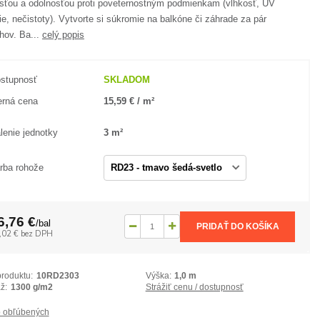
sťou a odolnosťou proti poveternostným podmienkam (vlhkosť, UV
ie, nečistoty). Vytvorte si súkromie na balkóne či záhrade za pár
hov. Ba...
celý popis
stupnosť
SKLADOM
rná cena
15,59 € / m²
lenie jednotky
3 m²
rba rohože
6,76 €
/
bal
PRIDAŤ DO KOŠÍKA
,02 €
bez DPH
produktu:
10RD2303
Výška:
1,0 m
ž:
1300 g/m2
Strážiť cenu / dostupnosť
 obľúbených