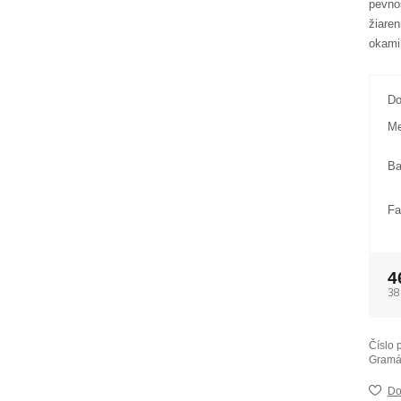
pevno
žiaren
okami
Do
Me
Ba
Fa
4
38
Číslo 
Gramá
Do