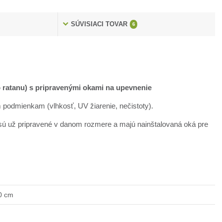
SÚVISIACI TOVAR
6
 ratanu) s pripravenými okami na upevnenie
podmienkam (vlhkosť, UV žiarenie, nečistoty).
 sú už pripravené v danom rozmere a majú nainštalovaná oká pre
0 cm