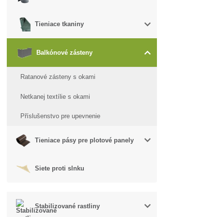
Tieniace tkaniny
Balkónové zásteny
Ratanové zásteny s okami
Netkanej textílie s okami
Příslušenstvo pre upevnenie
Tieniace pásy pre plotové panely
Siete proti slnku
Stabilizované rastliny