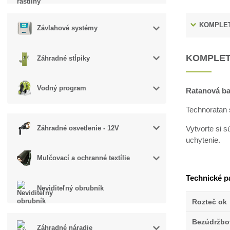
KOMPLET
Závlahové systémy
KOMPLET
Záhradné stĺpiky
Vodný program
Ratanová ba
Technoratan 
Vytvorte si 
Záhradné osvetlenie - 12V
uchytenie.
Mulčovací a ochranné textílie
Technické p
Neviditeľný obrubník
Rozteč ok
Bezúdržbo
Záhradné náradie