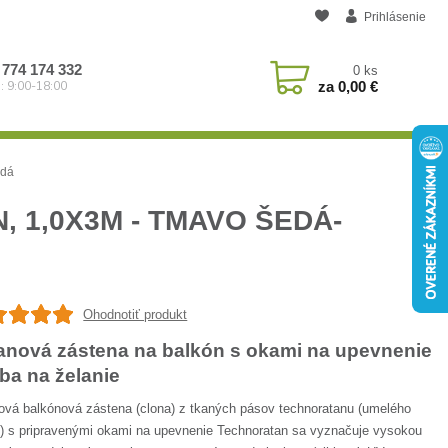
Prihlásenie
 774 174 332
0
ks
za
0,00 €
: 9:00-18:00
edá
 1,0X3M - TMAVO ŠEDÁ-
Ohodnotiť produkt
anová zástena na balkón s okami na upevnenie
rba na želanie
ová balkónová zástena (clona) z tkaných pásov technoratanu (umelého
u) s pripravenými okami na upevnenie Technoratan sa vyznačuje vysokou