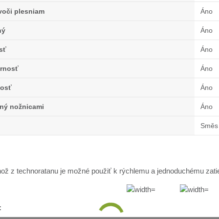
voči plesniam
Áno
ný
Áno
sť
Áno
rnosť
Áno
osť
Áno
ľný nožnicami
Áno
Směs 
ož z technoratanu je možné použiť k rýchlemu a jednoduchému zatie
: