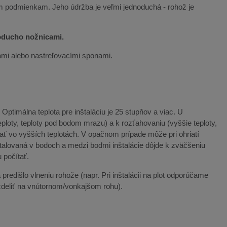
m podmienkam. Jeho údržba je veľmi jednoduchá - rohož je
noducho nožnicami.
ami alebo nastreľovacími sponami.
ptimálna teplota pre inštaláciu je 25 stupňov a viac. U
ploty, teploty pod bodom mrazu) a k rozťahovaniu (vyššie teploty,
ať vo vyšších teplotách. V opačnom prípade môže pri ohriatí
štalovaná v bodoch a medzi bodmi inštalácie dôjde k zväčšeniu
 počítať.
predišlo vlneniu rohože (napr. Pri inštalácii na plot odporúčame
ozdeliť na vnútornom/vonkajšom rohu).