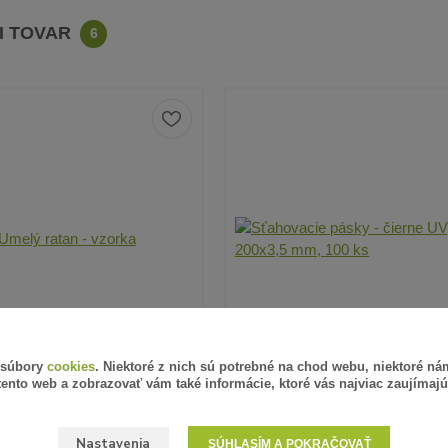
CI TOVAR
6
 súbory
cookies
. Niektoré z nich sú potrebné na chod webu, niektoré n
tento web a zobrazovať vám také informácie, ktoré vás najviac zaujímajú
6 hodnotenie
13 hodnotenie
ELÝ RATAN - VZORKA
SŤAHOVACIE PÁSKY - ČIERN
Nastavenia
SÚHLASÍM A POKRAČOVAŤ