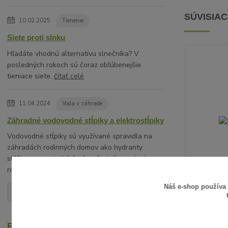
SÚVISIA
10.02.2025
Tienenie
Siete proti slnku
Hľadáte vhodnú alternatívu slnečníka? V
posledných rokoch sú čoraz obľúbenejšie
tieniace siete.
čítať celé
11.04.2024
Voda v záhrade
Záhradné vodovodné stĺpiky a elektrostĺpiky
Vodovodné stĺpiky sú využívané spravidla na
záhradách rodinných domov ako hydranty
slúžiace na estetické a komfortné napojenie na
rozvod vody napríkla...
čítať celé
Náš e-shop používa
Zobraziť všetky články
UM
Recenzie zákazníkov