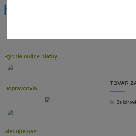
0,62 €
/
ks
0,50 €
bez 
Rýchle online platby
TOVAR Z
Dopravcovia
Balkónové
Sledujte nás