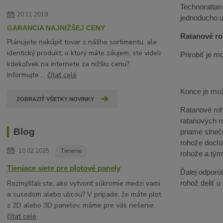
Technorattan
20.11.2019
jednoducho 
GARANCIA NAJNIŽŠEJ CENY
Ratanové ro
Plánujete nakúpiť tovar z nášho sortimentu, ale
identický produkt, o ktorý máte záujem, ste videli
Prirobiť je 
kdekoľvek na internete za nižšiu cenu?
Informujte ...
čítať celé
Konce je mož
ZOBRAZIŤ VŠETKY NOVINKY
Ratanové roho
ratanových r
Blog
priame slneč
rohože dochá
10.02.2025
Tienenie
rohože a tým 
Tieniace siete pre plotové panely
Ďalej odporúč
rohož deliť 
Rozmýšľali ste, ako vytvoriť súkromie medzi vami
a susedom alebo ulicou? V prípade, že máte plot
z 2D alebo 3D panelov, máme pre vás riešenie.
čítať celé