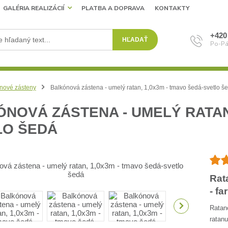
GALÉRIA REALIZÁCIÍ
PLATBA A DOPRAVA
KONTAKTY
+420
HĽADAŤ
Po-Pá
nové zásteny
Balkónová zástena - umelý ratan, 1,0x3m - tmavo šedá-svetlo š
NOVÁ ZÁSTENA - UMELÝ RATAN,
LO ŠEDÁ
Rat
- fa
Ratan
ratan