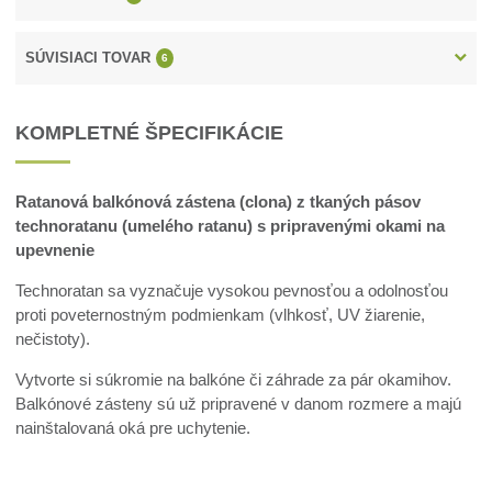
SÚVISIACI TOVAR
6
KOMPLETNÉ ŠPECIFIKÁCIE
Ratanová balkónová zástena (clona) z tkaných pásov
technoratanu (umelého ratanu) s pripravenými okami na
upevnenie
Technoratan sa vyznačuje vysokou pevnosťou a odolnosťou
proti poveternostným podmienkam (vlhkosť, UV žiarenie,
nečistoty).
Vytvorte si súkromie na balkóne či záhrade za pár okamihov.
Balkónové zásteny sú už pripravené v danom rozmere a majú
nainštalovaná oká pre uchytenie.