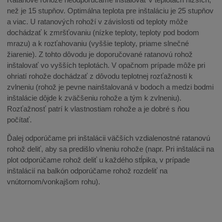
než je 15 stupňov. Optimálna teplota pre inštaláciu je 25 stupňov
a viac. U ratanových rohoží v závislosti od teploty môže
dochádzať k zmršťovaniu (nízke teploty, teploty pod bodom
mrazu) a k rozťahovaniu (vyššie teploty, priame slnečné
žiarenie). Z tohto dôvodu je doporučované ratanovú rohož
inštalovať vo vyšších teplotách. V opačnom prípade môže pri
ohriatí rohože dochádzať z dôvodu teplotnej rozťažnosti k
zvlneniu (rohož je pevne nainštalovaná v bodoch a medzi bodmi
inštalácie dôjde k zväčšeniu rohože a tým k zvlneniu).
Rozťažnosť patrí k vlastnostiam rohože a je dobré s ňou
počítať.
Ďalej odporúčame pri inštalácii väčších vzdialenostné ratanovú
rohož deliť, aby sa predišlo vlneniu rohože (napr. Pri inštalácii na
plot odporúčame rohož deliť u každého stĺpika, v prípade
inštalácií na balkón odporúčame rohož rozdeliť na
vnútornom/vonkajšom rohu).