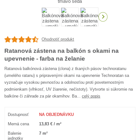
Ohodnotiť produkt
Ratanová zástena na balkón s okami na
upevnenie - farba na želanie
Ratanová balkónová zástena (clona) z tkaných pásov technoratanu
(umelého ratanu) s pripravenými okami na upevnenie Technoratan sa
vyznačuje vysokou pevnosťou a odolnosťou proti poveternostným
podmienkam (vlhkosť, UV žiarenie, nečistoty). Vytvorte si súkromie na
balkóne či záhrade za pár okamihov. Ba...
celý popis
Dostupnosť
NA OBJEDNÁVKU
Merná cena
13,83 € / m²
Balenie
7 m²
jednotky