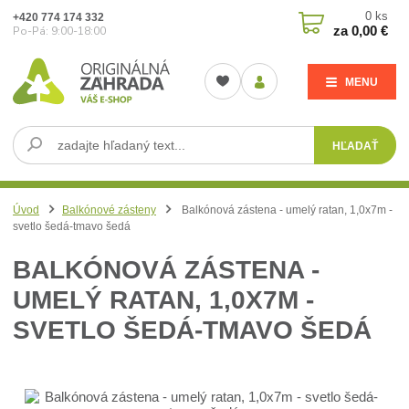
0
ks
+420 774 174 332
za
0,00 €
Po-Pá: 9:00-18:00
MENU
HĽADAŤ
Úvod
Balkónové zásteny
Balkónová zástena - umelý ratan, 1,0x7m -
svetlo šedá-tmavo šedá
BALKÓNOVÁ ZÁSTENA -
UMELÝ RATAN, 1,0X7M -
SVETLO ŠEDÁ-TMAVO ŠEDÁ