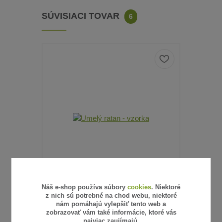
SÚVISIACI TOVAR
6
Náš e-shop používa súbory
cookies
. Niektoré
z nich sú potrebné na chod webu, niektoré
6 hodnotenie
nám pomáhajú vylepšiť tento web a
zobrazovať vám také informácie, ktoré vás
UMELÝ RATAN - VZORKA
SŤAHOVA
najviac zaujímajú.