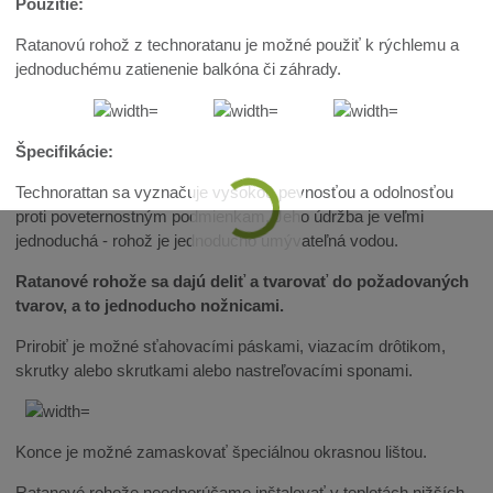
Použitie:
Ratanovú rohož z technoratanu je možné použiť k rýchlemu a
jednoduchému zatienenie balkóna či záhrady.
Špecifikácie:
Technorattan sa vyznačuje vysokou pevnosťou a odolnosťou
proti poveternostným podmienkam. Jeho údržba je veľmi
jednoduchá - rohož je jednoducho umývateľná vodou.
Ratanové rohože sa dajú deliť a tvarovať do požadovaných
tvarov, a to jednoducho nožnicami.
Prirobiť je možné sťahovacími páskami, viazacím drôtikom,
skrutky alebo skrutkami alebo nastreľovacími sponami.
Konce je možné zamaskovať špeciálnou okrasnou lištou.
Ratanové rohože neodporúčame inštalovať v teplotách nižších,