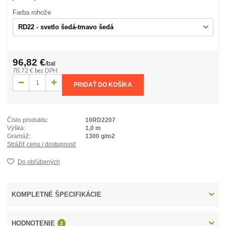
Farba rohože
96,82 €
/
bal
78,72 €
bez DPH
PRIDAŤ DO KOŠÍKA
Číslo produktu:
10RD2207
Výška:
1,0 m
Gramáž:
1300 g/m2
Strážiť cenu / dostupnosť
Do obľúbených
KOMPLETNÉ ŠPECIFIKÁCIE
HODNOTENIE
2