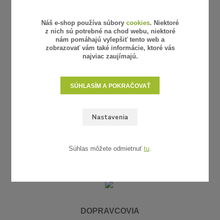
Reklamácia a vrátenie tovaru
Platba a doprava
Náš e-shop používa súbory
cookies
. Niektoré
Galéria realizácií
z nich sú potrebné na chod webu, niektoré
Kontakty
nám pomáhajú vylepšiť tento web a
zobrazovať vám také informácie, ktoré vás
najviac zaujímajú.
KONTAKTY
SÚHLASÍM A POKRAČOVAŤ
+420 774 174 332
+420 721 650 359
Nastavenia
info@originalna-zahrada.sk
Napíšte nám
Súhlas môžete odmietnuť
tu
.
RÝCHLE ONLINE PLATBY
DOPRAVCOVIA