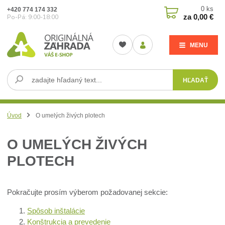
0
ks
+420 774 174 332
za
0,00 €
Po-Pá: 9:00-18:00
MENU
HĽADAŤ
Úvod
O umelých živých plotech
O UMELÝCH ŽIVÝCH
PLOTECH
Pokračujte prosím výberom požadovanej sekcie:
Spôsob inštalácie
Konštrukcia a prevedenie