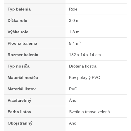
Typ balenia
Role
Dĺžka role
3,0 m
Výška role
1,8 m
2
Plocha balenia
5,4 m
Rozmer balenia
182 x 14 x 14 cm
Typ nosiča
Drôtená kostra
Materiál nosiča
Kov pokrytý PVC
Materiál listov
PVC
Viacfarebný
Áno
Farba listov
Svetlo a tmavo zelená
Obojstranný
Áno