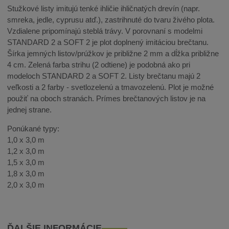
Stužkové listy imitujú tenké ihličie ihličnatých drevín (napr.
smreka, jedle, cyprusu atď.), zastrihnuté do tvaru živého plota.
Vzdialene pripomínajú steblá trávy. V porovnaní s modelmi
STANDARD 2 a SOFT 2 je plot doplnený imitáciou brečtanu.
Šírka jemných listov/prúžkov je približne 2 mm a dĺžka približne
4 cm. Zelená farba strihu (2 odtiene) je podobná ako pri
modeloch STANDARD 2 a SOFT 2. Listy brečtanu majú 2
veľkosti a 2 farby - svetlozelenú a tmavozelenú. Plot je možné
použiť na oboch stranách. Prímes brečtanových listov je na
jednej strane.
Ponúkané typy:
1,0 x 3,0 m
1,2 x 3,0 m
1,5 x 3,0 m
1,8 x 3,0 m
2,0 x 3,0 m
ĎALŠIE INFORMÁCIE