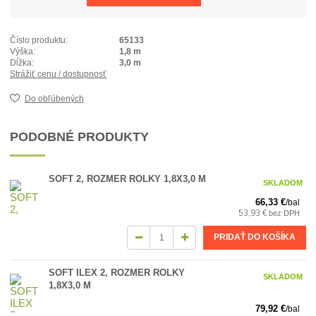
Číslo produktu:
65133
Výška:
1,8 m
Dĺžka:
3,0 m
Strážiť cenu / dostupnosť
Do obľúbených
PODOBNÉ PRODUKTY
SOFT 2, ROZMER ROLKY 1,8X3,0 M
SKLADOM
66,33 €
/
bal
53,93 €
bez DPH
PRIDAŤ DO KOŠÍKA
SOFT ILEX 2, ROZMER ROLKY
SKLADOM
1,8X3,0 M
79,92 €
/
bal