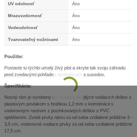
UV odolnosť
Áno
Mrazuvzdornosť
Áno
Vodeodolnosť
Áno
Tvarovateľný nožnicami
Ano
Použitie:
Postavte si rýchlo umelý živý plot a skryte tak svoju záhradu
pred zvedavými pohľadmi okoloidúcich a susedov.
Špecifikácia:
Nosný rám je vyrobený zo zvislých dvojitých vodiacich drôtov s
plastovým povlakom s hrúbkou 1,2 mm v kombinácii s
vodorovným rastrom z pozinkovaných drôtov s PVC
opláštením. Zvislé prvky rámu sú od seba vzdialené približne 3 -
3,5 cm, vodorovné vodiace prvky sú od seba vzdialené približne
17,5 cm.