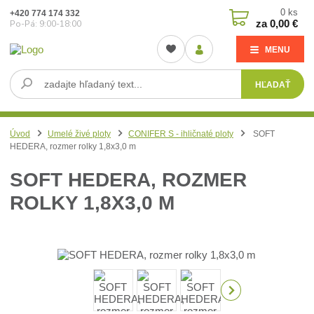
0
ks
+420 774 174 332
za
0,00 €
Po-Pá: 9:00-18:00
MENU
HĽADAŤ
Úvod
Umelé živé ploty
CONIFER S - ihličnaté ploty
SOFT
HEDERA, rozmer rolky 1,8x3,0 m
SOFT HEDERA, ROZMER
ROLKY 1,8X3,0 M