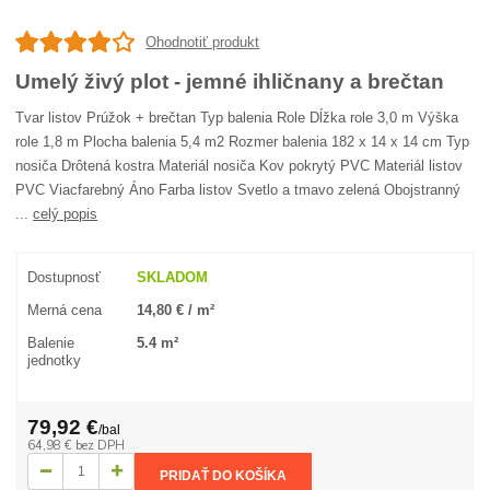
Ohodnotiť produkt
Umelý živý plot - jemné ihličnany a brečtan
Tvar listov Prúžok + brečtan Typ balenia Role Dĺžka role 3,0 m Výška
role 1,8 m Plocha balenia 5,4 m2 Rozmer balenia 182 x 14 x 14 cm Typ
nosiča Drôtená kostra Materiál nosiča Kov pokrytý PVC Materiál listov
PVC Viacfarebný Áno Farba listov Svetlo a tmavo zelená Obojstranný
...
celý popis
Dostupnosť
SKLADOM
Merná cena
14,80 € / m²
Balenie
5.4 m²
jednotky
79,92 €
/
bal
64,98 €
bez DPH
PRIDAŤ DO KOŠÍKA