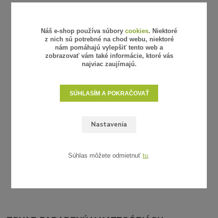
Náš e-shop používa súbory
cookies
. Niektoré
z nich sú potrebné na chod webu, niektoré
nám pomáhajú vylepšiť tento web a
zobrazovať vám také informácie, ktoré vás
najviac zaujímajú.
16 hodnotenie
SÚHLASÍM A POKRAČOVAŤ
SŤAHOVACIE PÁSKY - ČIERNE UV,
SŤAHOVA
140X3,5 MM, 100 KS
2,98 €
4,05 €
/
bal
/
ba
Nastavenia
2,42 €
3,29 €
bez DPH
bez 
SKLADOM
PRIDAŤ DO KOŠÍKA
Súhlas môžete odmietnuť
tu
.